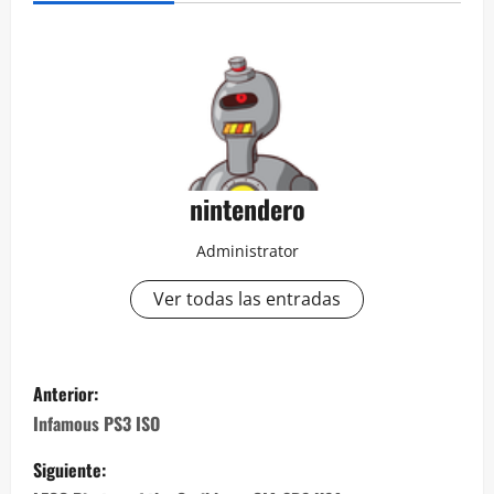
nintendero
Administrator
Ver todas las entradas
N
Anterior:
a
Infamous PS3 ISO
v
Siguiente: