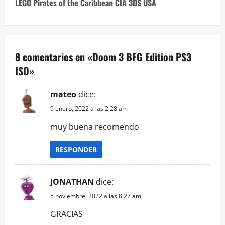
LEGO Pirates of the Caribbean CIA 3DS USA
e
g
a
8 comentarios en «
Doom 3 BFG Edition PS3
ISO
»
c
i
mateo
dice:
9 enero, 2022 a las 2:28 am
ó
muy buena recomendo
n
RESPONDER
d
e
JONATHAN
dice:
e
5 noviembre, 2022 a las 8:27 am
GRACIAS
n