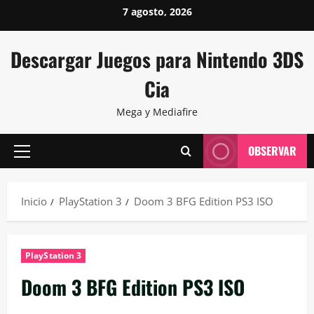
Saltar
7 agosto, 2026
al
contenido
Descargar Juegos para Nintendo 3DS
Cia
Mega y Mediafire
OBSERVAR
Menú
principal
Inicio
PlayStation 3
Doom 3 BFG Edition PS3 ISO
PlayStation 3
Doom 3 BFG Edition PS3 ISO