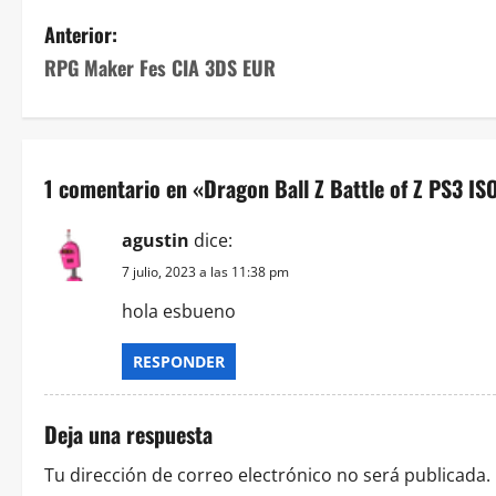
N
Anterior:
RPG Maker Fes CIA 3DS EUR
a
v
e
1 comentario en «
Dragon Ball Z Battle of Z PS3 IS
g
agustin
dice:
a
7 julio, 2023 a las 11:38 pm
c
hola esbueno
i
RESPONDER
ó
Deja una respuesta
n
Tu dirección de correo electrónico no será publicada.