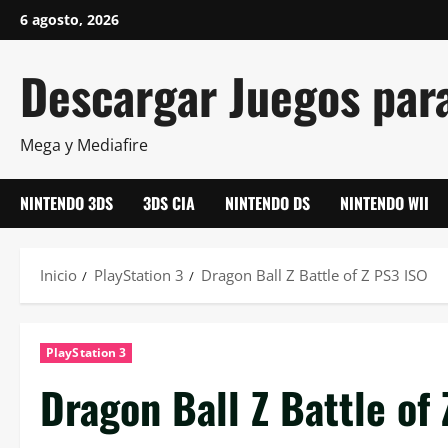
Saltar
6 agosto, 2026
al
contenido
Descargar Juegos par
Mega y Mediafire
NINTENDO 3DS
3DS CIA
NINTENDO DS
NINTENDO WII
Inicio
PlayStation 3
Dragon Ball Z Battle of Z PS3 ISO
PlayStation 3
Dragon Ball Z Battle of