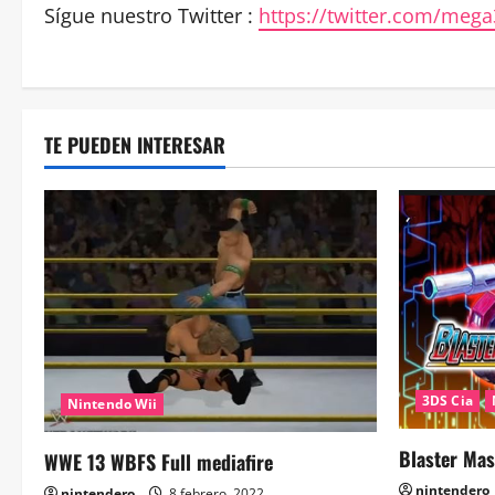
Sígue nuestro Twitter :
https://twitter.com/meg
TE PUEDEN INTERESAR
3DS Cia
Nintendo Wii
Blaster Mas
WWE 13 WBFS Full mediafire
nintendero
nintendero
8 febrero, 2022