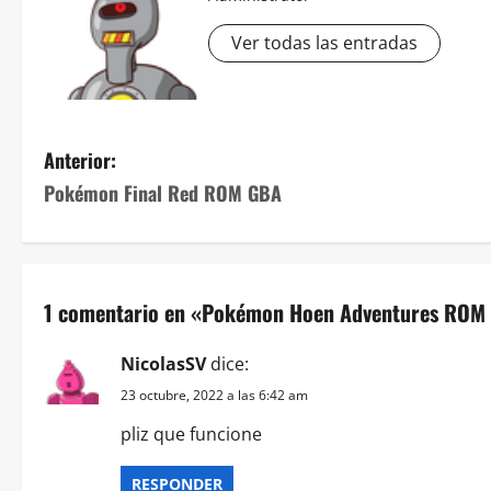
Ver todas las entradas
N
Anterior:
Pokémon Final Red ROM GBA
a
v
e
1 comentario en «
Pokémon Hoen Adventures ROM
g
NicolasSV
dice:
a
23 octubre, 2022 a las 6:42 am
c
pliz que funcione
i
RESPONDER