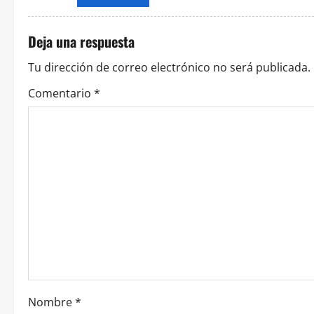
ó
Deja una respuesta
n
Tu dirección de correo electrónico no será publicada.
d
Comentario
*
e
e
n
t
r
a
d
Nombre
*