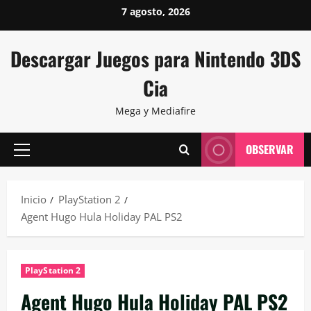
Saltar
7 agosto, 2026
al
contenido
Descargar Juegos para Nintendo 3DS
Cia
Mega y Mediafire
OBSERVAR
Menú
principal
Inicio
PlayStation 2
Agent Hugo Hula Holiday PAL PS2
PlayStation 2
Agent Hugo Hula Holiday PAL PS2