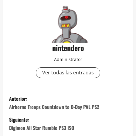
nintendero
Administrator
Ver todas las entradas
N
Anterior:
a
Airborne Troops Countdown to D-Day PAL PS2
v
Siguiente:
Digimon All Star Rumble PS3 ISO
e