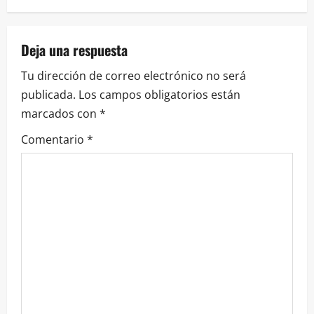
g
a
Deja una respuesta
Tu dirección de correo electrónico no será
c
publicada.
Los campos obligatorios están
i
marcados con
*
ó
Comentario
*
n
d
e
e
n