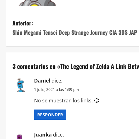
N
Anterior:
Shin Megami Tensei Deep Strange Journey CIA 3DS JAP
a
v
e
3 comentarios en «
The Legend of Zelda A Link Be
g
Daniel
dice:
a
1 julio, 2021 a las 1:39 pm
c
No se muestran los links. 🙁
i
RESPONDER
ó
Juanka
dice: