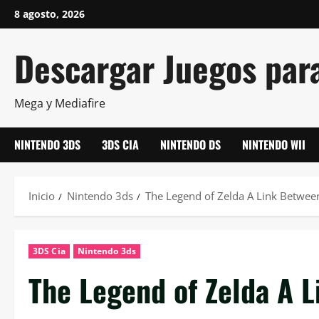
Saltar
8 agosto, 2026
al
contenido
Descargar Juegos par
Mega y Mediafire
NINTENDO 3DS
3DS CIA
NINTENDO DS
NINTENDO WII
Inicio
Nintendo 3ds
The Legend of Zelda A Link Betwe
3DS Cia
Nintendo 3ds
The Legend of Zelda A 