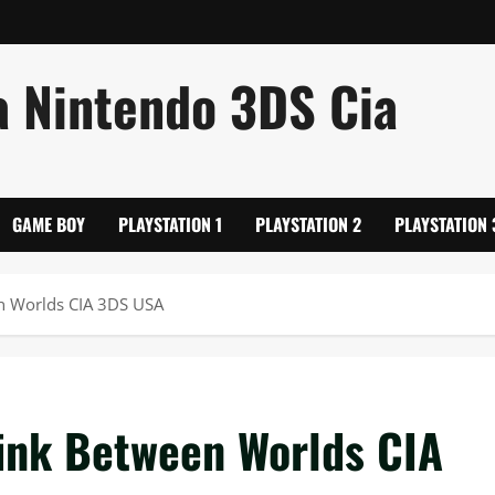
a Nintendo 3DS Cia
GAME BOY
PLAYSTATION 1
PLAYSTATION 2
PLAYSTATION 
en Worlds CIA 3DS USA
Link Between Worlds CIA