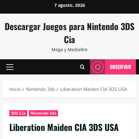
Saltar
7 agosto, 2026
al
contenido
Descargar Juegos para Nintendo 3DS
Cia
Mega y Mediafire
OBSERVAR
Menú
principal
Inicio
Nintendo 3ds
Liberation Maiden CIA 3DS USA
3DS Cia
Nintendo 3ds
Liberation Maiden CIA 3DS USA