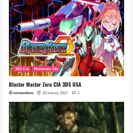
3DS Cia
Nintendo 3ds
Blaster Master Zero CIA 3DS USA
nintendero
20 marzo, 2021
2