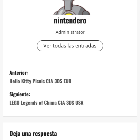
nintendero
Administrator
Ver todas las entradas
N
Anterior:
a
Hello Kitty Picnic CIA 3DS EUR
v
Siguiente:
LEGO Legends of Chima CIA 3DS USA
e
g
a
Deja una respuesta