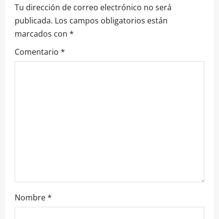
Tu dirección de correo electrónico no será
c
publicada.
Los campos obligatorios están
i
marcados con
*
ó
Comentario
*
n
d
e
e
n
t
r
Nombre
*
a