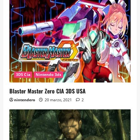
3DS Cia
Nintendo 3ds
Blaster Master Zero CIA 3DS USA
nintendero
20 marzo, 2021
2