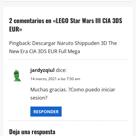
g
a
2 comentarios en «
LEGO Star Wars III CIA 3DS
EUR
»
c
i
Pingback:
Descargar Naruto Shippuden 3D The
New Era CIA 3DS EUR Full Mega
ó
n
jardyzqiul
dice:
14 marzo, 2021 a las 7:50 am
d
Muchas gracias. ?Como puedo iniciar
e
sesion?
e
RESPONDER
n
Deja una respuesta
t