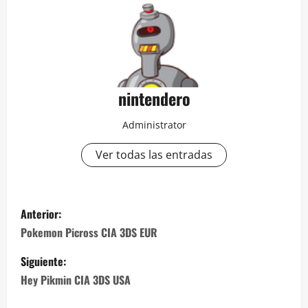
nintendero
Administrator
Ver todas las entradas
N
Anterior:
a
Pokemon Picross CIA 3DS EUR
v
Siguiente:
Hey Pikmin CIA 3DS USA
e