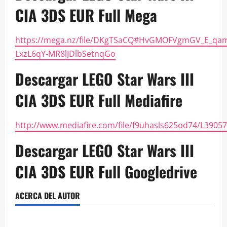
CIA 3DS EUR Full Mega
https://mega.nz/file/DKgTSaCQ#HvGMOFVgmGV_E_qa
LxzL6qY-MR8lJDlbSetnqGo
Descargar LEGO Star Wars III
CIA 3DS EUR Full Mediafire
http://www.mediafire.com/file/f9uhasls625od74/L390574r
Descargar LEGO Star Wars III
CIA 3DS EUR Full Googledrive
ACERCA DEL AUTOR