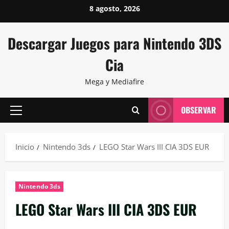
Saltar
8 agosto, 2026
al
contenido
Descargar Juegos para Nintendo 3DS
Cia
Mega y Mediafire
OBSERVAR
Menú
principal
Inicio
Nintendo 3ds
LEGO Star Wars III CIA 3DS EUR
Nintendo 3ds
LEGO Star Wars III CIA 3DS EUR