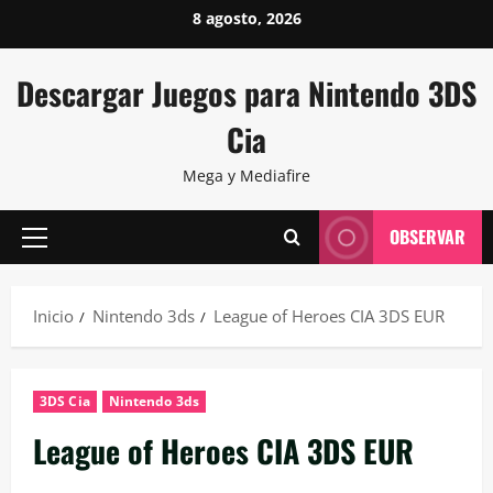
Saltar
8 agosto, 2026
al
contenido
Descargar Juegos para Nintendo 3DS
Cia
Mega y Mediafire
OBSERVAR
Menú
principal
Inicio
Nintendo 3ds
League of Heroes CIA 3DS EUR
3DS Cia
Nintendo 3ds
League of Heroes CIA 3DS EUR