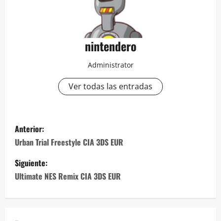
nintendero
Administrator
Ver todas las entradas
N
Anterior:
a
Urban Trial Freestyle CIA 3DS EUR
v
Siguiente:
Ultimate NES Remix CIA 3DS EUR
e
g