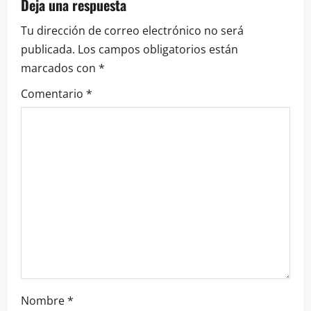
a
Deja una respuesta
Tu dirección de correo electrónico no será
c
publicada.
Los campos obligatorios están
i
marcados con
*
ó
Comentario
*
n
d
e
e
n
t
r
Nombre
*