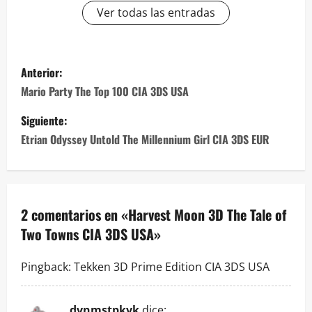
Ver todas las entradas
N
Anterior:
a
Mario Party The Top 100 CIA 3DS USA
v
Siguiente:
Etrian Odyssey Untold The Millennium Girl CIA 3DS EUR
e
g
a
2 comentarios en «
Harvest Moon 3D The Tale of
Two Towns CIA 3DS USA
»
c
i
Pingback:
Tekken 3D Prime Edition CIA 3DS USA
ó
dvnmstpkvk
dice: