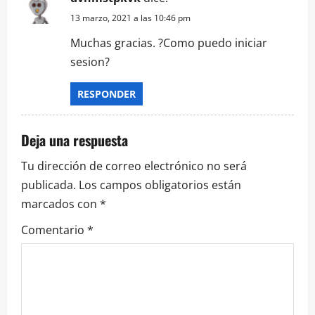
n
13 marzo, 2021 a las 10:46 pm
d
Muchas gracias. ?Como puedo iniciar
sesion?
e
RESPONDER
e
n
Deja una respuesta
t
Tu dirección de correo electrónico no será
publicada.
Los campos obligatorios están
r
marcados con
*
a
Comentario
*
d
a
s