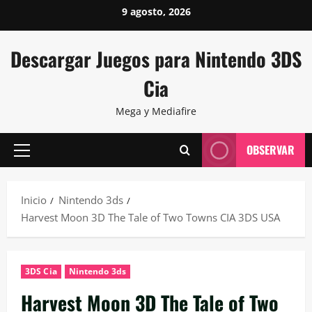
Saltar
9 agosto, 2026
al
contenido
Descargar Juegos para Nintendo 3DS
Cia
Mega y Mediafire
OBSERVAR
Menú
principal
Inicio
Nintendo 3ds
Harvest Moon 3D The Tale of Two Towns CIA 3DS USA
3DS Cia
Nintendo 3ds
Harvest Moon 3D The Tale of Two