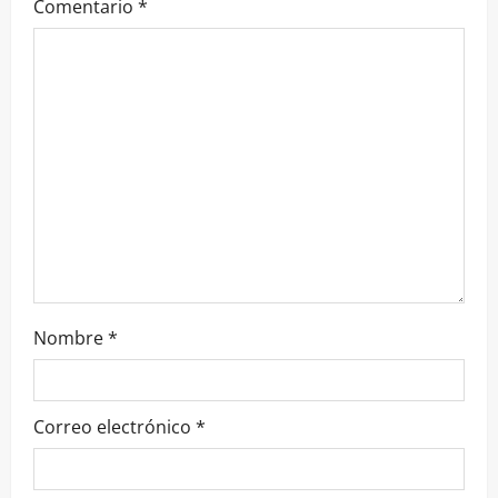
e
Comentario
*
n
t
r
a
d
a
s
Nombre
*
Correo electrónico
*