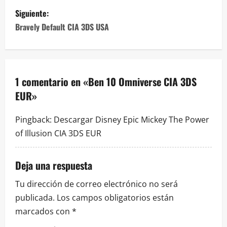
v
Siguiente:
Bravely Default CIA 3DS USA
e
g
a
1 comentario en «
Ben 10 Omniverse CIA 3DS
EUR
»
c
i
Pingback:
Descargar Disney Epic Mickey The Power
of Illusion CIA 3DS EUR
ó
n
Deja una respuesta
d
Tu dirección de correo electrónico no será
publicada.
Los campos obligatorios están
e
marcados con
*