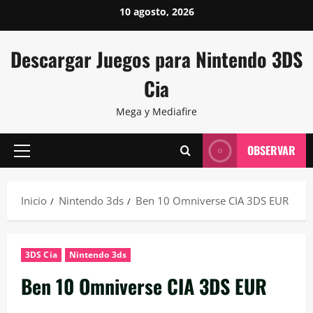
Saltar
10 agosto, 2026
al
contenido
Descargar Juegos para Nintendo 3DS
Cia
Mega y Mediafire
OBSERVAR
Menú
principal
Inicio
Nintendo 3ds
Ben 10 Omniverse CIA 3DS EUR
3DS Cia
Nintendo 3ds
Ben 10 Omniverse CIA 3DS EUR