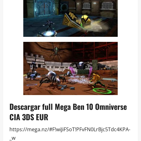
Descargar full Mega Ben 10 Omniverse
CIA 3DS EUR
https://mega.nz/#F!wiJiFSoT!PFvFN0LrBjc5Tdc4KPA-
_w