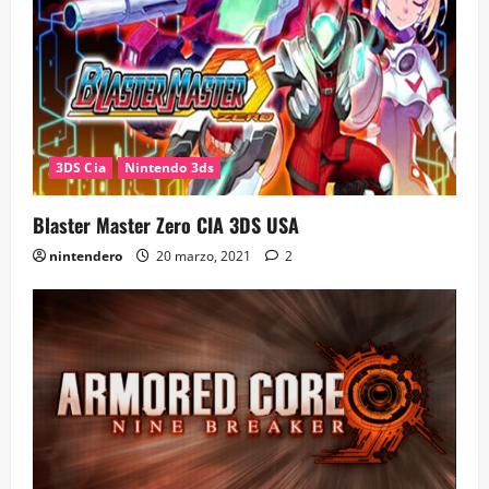
3DS Cia
Nintendo 3ds
Blaster Master Zero CIA 3DS USA
nintendero
20 marzo, 2021
2