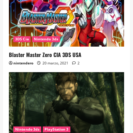
3DS Cia
Nintendo 3ds
Blaster Master Zero CIA 3DS USA
nintendero
20 marzo, 2021
2
Nintendo 3ds
PlayStation 3