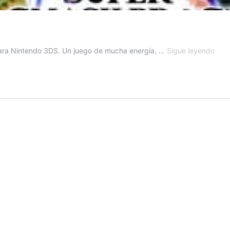
Sup
para Nintendo 3DS. Un juego de mucha energía, …
Sigue leyendo
Sma
Bros
para
Nint
3DS