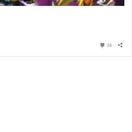
er
sh
comentari
38
endo